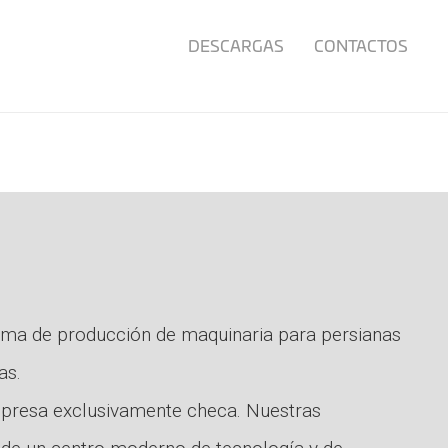
DESCARGAS
CONTACTOS
rama de producción de maquinaria para persianas
as.
presa exclusivamente checa. Nuestras