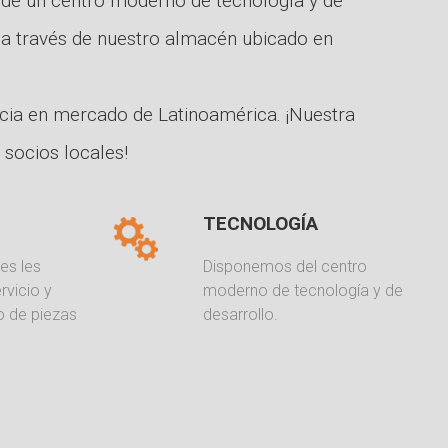
 de un centro moderno de tecnología y de
, a través de nuestro almacén ubicado en
cia en mercado de Latinoamérica. ¡Nuestra
 socios locales!
TECNOLOGÍA
es les
Disponemos del centro
rvicio y
moderno de tecnología y de
o de piezas
desarrollo.