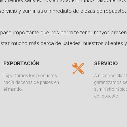
as clientes satisfechos en todo el mundo. Disponemos
 servicio y suministro inmediato de piezas de repuesto
 paso importante que nos permite tener mayor presen
star mucho más cerca de ustedes, nuestros clientes y
EXPORTACIÓN
SERVICIO
Exportamos los productos
A nuestros client
hacía decenas de países en
garantizamos se
el mundo.
suministro rápid
de repuesto.