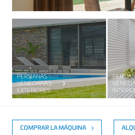
PERSIANAS
PERSIA
VENECIANAS
VENECI
EXTERIORES
INTERIO
COMPRAR LA MÁQUINA
ALQ