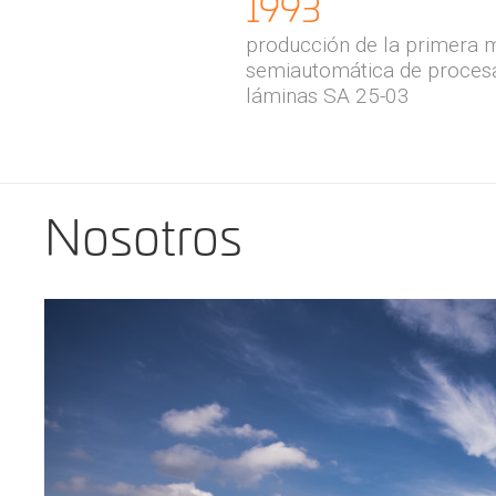
1993
producción de la primera 
semiautomática de proces
láminas SA 25-03
Nosotros