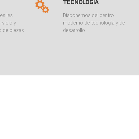
TECNOLOGÍA
es les
Disponemos del centro
rvicio y
moderno de tecnología y de
o de piezas
desarrollo.